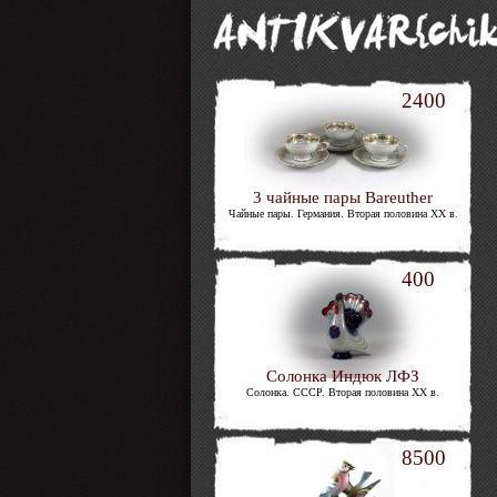
2400
3 чайные пары Bareuther
Чайные пары. Германия. Вторая половина ΧΧ в.
400
Солонка Индюк ЛФЗ
Солонка. СССР. Вторая половина XX в.
8500