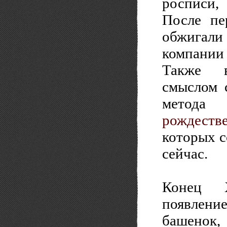
росписи, 
После пе
обжигали
компании
Также в
смыслом 
метода 
рождеств
которых с
сейчас.
Конец X
появлен
башенок