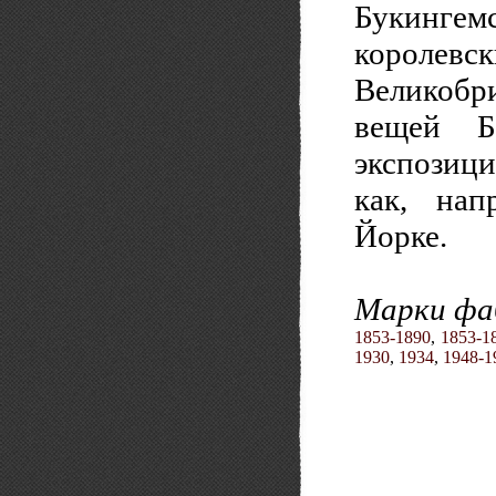
Букинге
короле
Великобр
вещей Б
экспозиц
как, нап
Йорке.
Марки фа
1853-1890
,
1853-1
1930
,
1934
,
1948-1