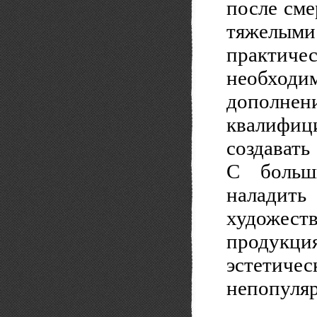
после сме
тяжелым
практиче
необходи
дополнени
квалифиц
создавать
С больш
наладит
художест
продукци
эстетич
непопуляр