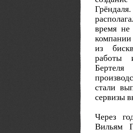
Грёндал
располага
время не
компании
из бискв
работы и
Бертеля
производ
стали вы
сервизы в
Через го
Вильям Г