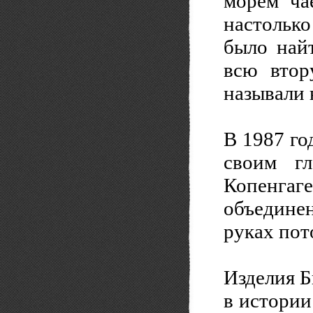
морем ча
настолько
было най
всю втор
называли 
В 1987 го
своим гл
Копенга
объединен
руках пот
Изделия Б
в истории