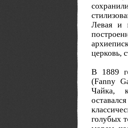
сохранил
стилизова
Левая и 
постро
архиепис
церковь, 
В 1889 г
(Fanny Ga
Чайка, 
оставалс
классиче
голубых т