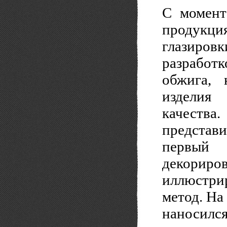
С момент
продукци
глазиров
разработ
обжига, 
изделия
качеств
представ
первый 
декорир
иллюстри
метод. Н
наносилс