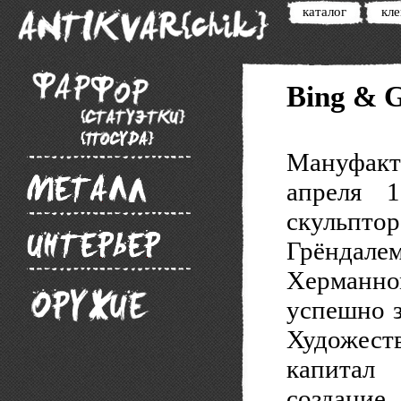
каталог
кл
Bing & 
Мануфакту
апреля 
скульпт
Грёндал
Херманно
успешно з
Художест
капитал
создани