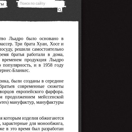
ты
ство Льадро было основано в
ассер. Три брата Хуан, Хосе и
осуду, решили самостоятельно
емя братья работали в дома,
 временем продукция Льадро
ю популярность, и в 1958 году
ернес-Бланкес.
ика, были созданы в середине
 братьев современные сюжеты
ворцов европейского фарфора.
им продолжением мейссенской
 Sèvres) мануфактур, мануфактуры
ря которым изделия обжигаются
к, характерные для монообжига,
же в это время был разработан