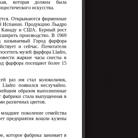
ая, которая должна была
ицистического искусства.
ается. Открываются фирменные
сей Испании. Продукцию Льадро
ы, Канаду и США. Бурный рост
сширить производство. В 1969
ак называемый Город фарфора
йствует и сейчас. Почитатели
посетить музей фарфора Lladro,
ровести жаркие часы сиесты в
од фарфора посещают более 15
ей раз им стал колокольчик,
Lladro появился неслучайно.
снейшим образом выполненные
т фабрики стала выпущенная в
ми различных цветов.
 младшее поколение семейства
вет предприятия вошли кузены
е, которое фабрика занимает в