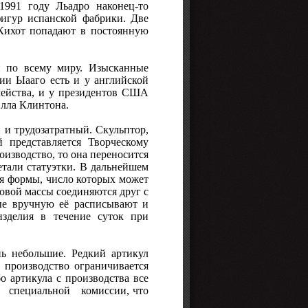
1991 году Льадро наконец-то
игур испанской фабрики. Две
 Кихот попадают в постоянную
й по всему миру. Изысканные
ии Ыааго есть и у английской
емейства, и у президентов США
илла Клинтона.
 и трудозатратный. Скульптор,
 представляется Творческому
оизводство, то она переносится
етали статуэтки. В дальнейшем
ся формы, число которых может
овой массы соединяются друг с
рые вручную её расписывают и
изделия в течение суток при
ь небольшие. Редкий артикул
ю производство ограничивается
о артикула с производства все
специальной комиссии, что