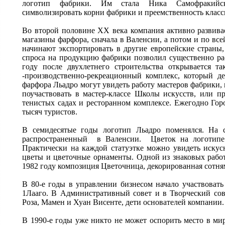
логотип фабрики. Им стала Ника Самофракийск
символизировать корни фабрики и преемственность класс
Во второй половине XX века компания активно развив
магазины фарфора, сначала в Валенсии, а потом и по в
начинают экспортировать в другие европейские стран
спроса на продукцию фабрики позволил существенно ра
году после двухлетнего строительства открывается т
-производственно-рекреационный комплекс, который де
фарфора Льадро могут увидеть работу мастеров фабрики, 
поучаствовать в мастер-классе Школы искусств, или п
тенистых садах и ресторанном комплексе. Ежегодно Гор
тысяч туристов.
В семидесятые годы логотип Льадро поменялся. На с
распространенный в Валенсии. Цветок на логотипе 
Практически на каждой статуэтке можно увидеть иску
цветы и цветочные орнаменты. Одной из знаковых рабо
1982 году композиция Цветочница, декорированная сотня
В 80-е годы в управлении бизнесом начало участвовать
1Лааго. В Административный совет и в Творческий со
Роза, Мамен и Хуан Висенте, дети основателей компании.
В 1990-е годы уже никто не может оспорить место в мир