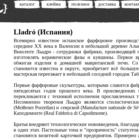
каталог
клейма
полезное
доставка
контак
Lladró (Испания)
Всемирно известное испанское фарфоровое производ
середине XX века в Валенсии в небольшой деревне Альм
Винсенте Льадро - сотрудники фабрики, производящей п
изготовлять керамические фазы и кувшины. Первое вр
обжигая изделия в домашней мавританской печи. Со
становится известна в округе, приобретает всё большу
мастерская переезжает в небольшой соседний городок Таб
Первые фарфоровые скульптуры, которыми славится фабр
пятидесятых годов прошлого века. В произведениях
перекликаются с техникой исполнения прославленных т
Несомненно творения Льадро являются стилистическ
(Meißener Porzellan) и севрской (Manufacture nationale de
Каподимонте (Real Fabbrica di Capodimonte).
Братья внедряют технологические нововведения, благода
в один этап. Пастельные тона и "прозрачность" статуэто
становятся визитной карточкой предприятия. Примерно 