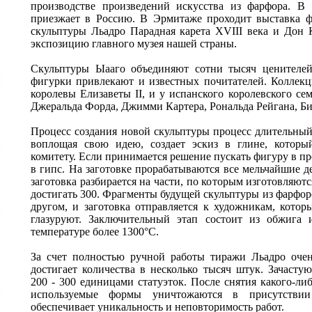
производстве произведений искусства из фарфора. В 
приезжает в Россию. В Эрмитаже проходит выставка ф
скульптуры Льадро Парадная карета XVIII века и Дон
экспозицию главного музея нашей страны.
Скульптуры Ыааго объединяют сотни тысяч ценителе
фигурки привлекают и известных почитателей. Коллекц
королевы Елизаветы II, и у испанского королевского с
Джеральда Форда, Джимми Картера, Рональда Рейгана, Б
Процесс создания новой скульптуры процесс длительный
воплощая свою идею, создает эскиз в глине, который
комитету. Если принимается решение пускать фигуру в пр
в гипс. На заготовке прорабатываются все мельчайшие д
заготовка разбирается на части, по которым изготовляют
достигать 300. Фрагменты будущей скульптуры из фарфор
другом, и заготовка отправляется к художникам, кото
глазуруют. Заключительный этап состоит из обжига 
температуре более 1300°С.
За счет полностью ручной работы тиражи Льадро очен
достигает количества в несколько тысяч штук. Зачасту
200 - 300 единицами статуэток. После снятия какого-либ
используемые формы уничтожаются в присутствии 
обеспечивает уникальность и неповторимость работ.