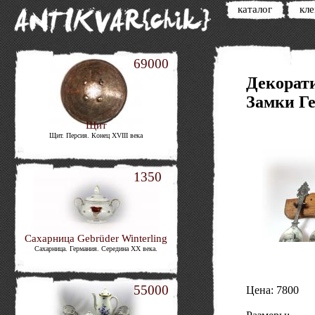
каталог
кл
69000
Декорат
Замки Г
Щит
Щит. Персия. Конец XVIII века
1350
Сахарница Gebrüder Winterling
Сахарница. Германия. Середина XX века.
55000
Цена: 7800