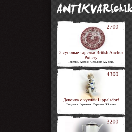
2700
3 суповые тарелки British Anchor
Pottery
Тарелки. Англия. Середина XX века.
4300
Девочка с куклой Lippelsdorf
Статуэтка. Германия. Середина XX века.
3200