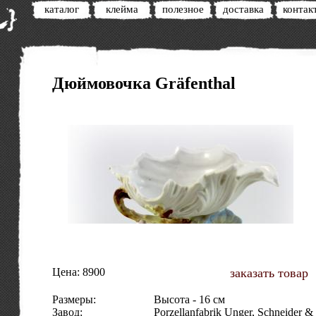
каталог
клейма
полезное
доставка
контак
Дюймовочка Gräfenthal
Цена: 8900
заказать товар
Размеры:
Высота - 16 см
Завод:
Porzellanfabrik Unger, Schneider &