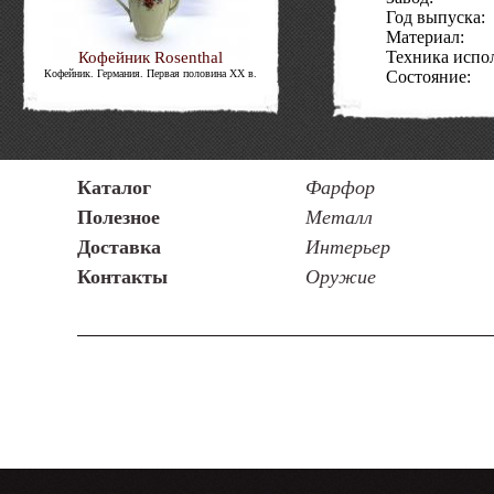
Год выпуска:
Материал:
Техника испо
Кофейник Rosenthal
Кофейник. Германия. Первая половина XX в.
Состояние:
Код товара:
Изящный ко
Кузнецова со
изящество ф
Каталог
Фарфор
Товарищест
Полезное
Металл
известней
Доставка
Интерьер
царской Р
Контакты
Оружие
производил
особ того
императорс
хранят в 
атмосферу 
себе, близк
оставите 
антикварн
лучшей инве
вещи не не