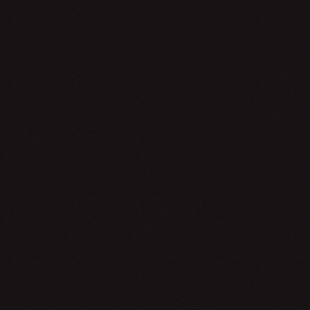
энергетики
богатой ист
Дополнив 
справкой
Кузнецовс
станете 
Подробней
фарфора вы