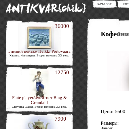
каталог
кл
36000
Кофейни
Зимний пейзаж Heikki Pertovaara
Картина. Финляндия. Вторая половина XX века.
12750
Flute player/Флейтист Bing &
Grøndahl
Статуэтка. Дания. Вторая половина XX века.
Цена: 5600
7900
Размеры:
Завод: