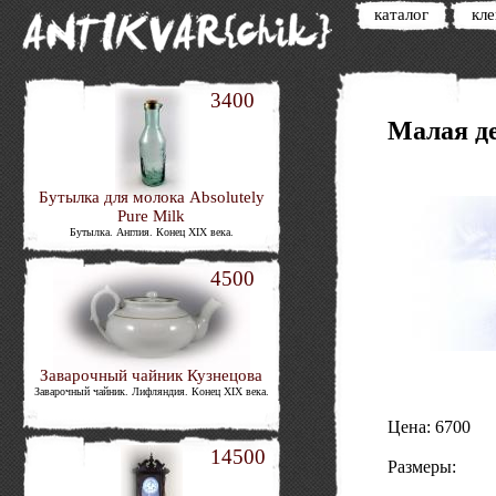
каталог
кл
3400
Малая д
Бутылка для молока Absolutely
Pure Milk
Бутылка. Англия. Конец XIX века.
4500
Заварочный чайник Кузнецова
Заварочный чайник. Лифляндия. Конец XIX века.
Цена: 6700
14500
Размеры: