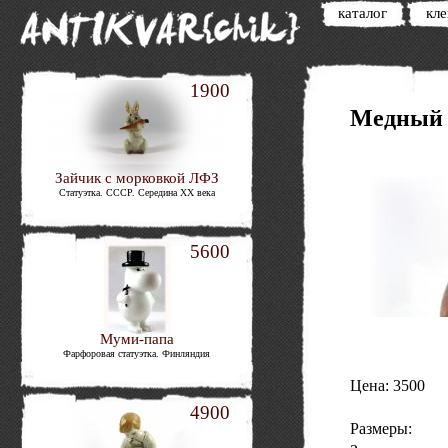
каталог
кл
1900
Медный 
Зайчик с морковкой ЛФЗ
Статуэтка. СССР. Середина XX века
5600
Муми-папа
Фарфоровая статуэтка. Финляндия
Цена: 3500
4900
Размеры: