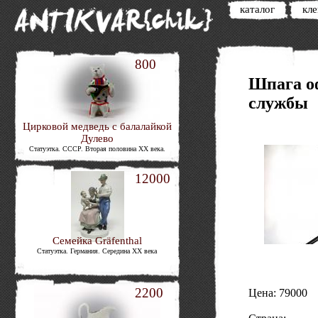
каталог
кл
800
Шпага о
службы
Цирковой медведь с балалайкой
Дулево
Статуэтка. СССР. Вторая половина XX века.
12000
Семейка Gräfenthal
Статуэтка. Германия. Середина XX века
2200
Цена: 79000