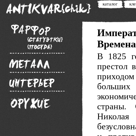
каталог
кл
Императ
Времена
В 1825 г
престол в
приходом
больши
экономич
страны.
Николая
безусловн