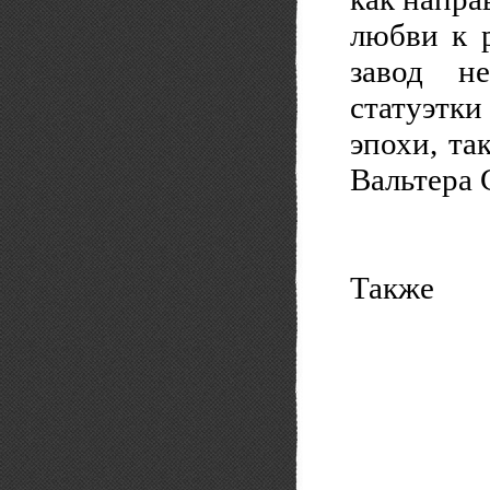
любви к 
завод н
статуэтк
эпохи, та
Вальтера 
Также