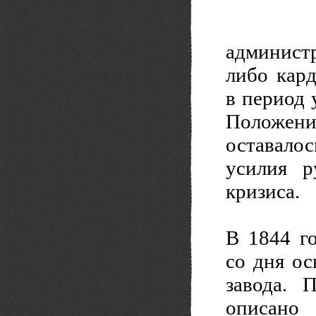
админист
либо кар
в период 
Положени
оставало
усилия р
кризиса.
В 1844 го
со дня о
завода. 
описано