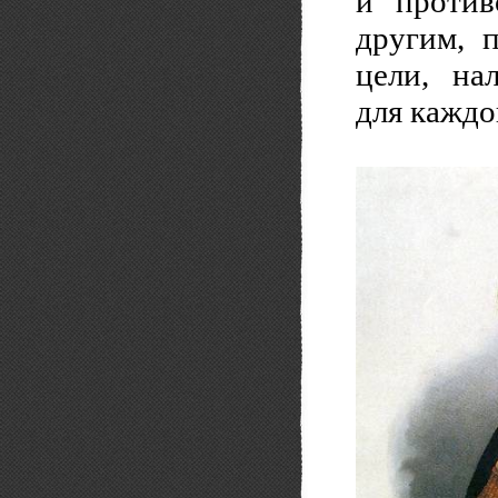
и против
другим, 
цели, на
для каждо