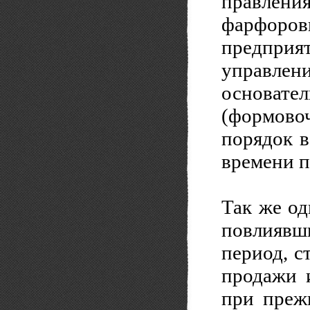
правле
фарфоров
предпри
управлен
основа
(формово
порядок в
времени п
Так же од
повлиявш
период, с
продажи и
при преж