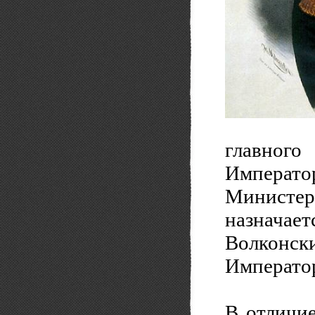
главно
Императ
Минист
назнач
Волконск
Императо
В отличие