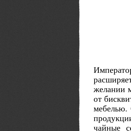
Императо
расширяе
желании м
от бискви
мебелью.
продукци
чайные с