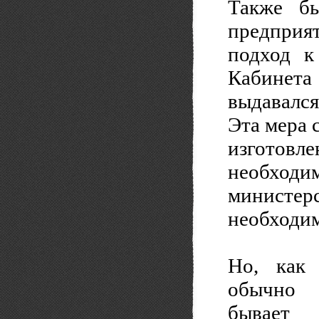
Также бы
предприя
подход к
Кабинет
выдавался
Эта мера 
изготов
необход
министе
необходим
Но, как 
обычно
бывае