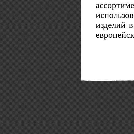
ассорти
использо
изделий в
европейск