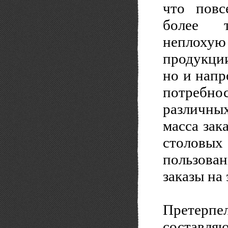
что повс
более т
неплохую
продукции
но и напр
потребн
различны
масса зак
столовы
пользован
заказы на
Претерп
составля