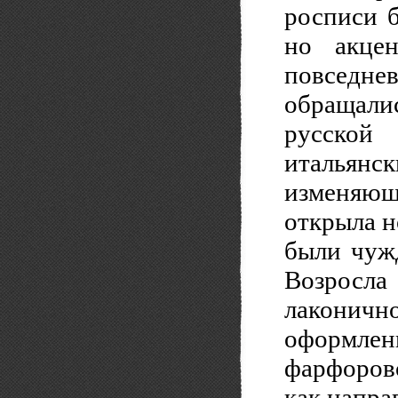
росписи 
но акце
повседне
обращалис
русской 
итальянск
изменяющ
открыла н
были чуж
Возросл
лаконич
оформл
фарфорово
как напра