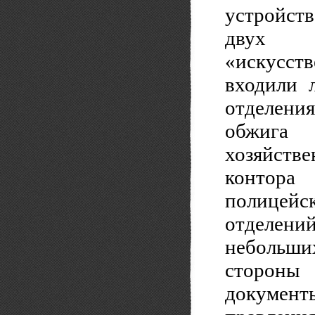
устройст
двух 
«искусств
входили 
отделени
обжига
хозяйств
контора 
полицей
отделен
небольши
стороны 
докумен