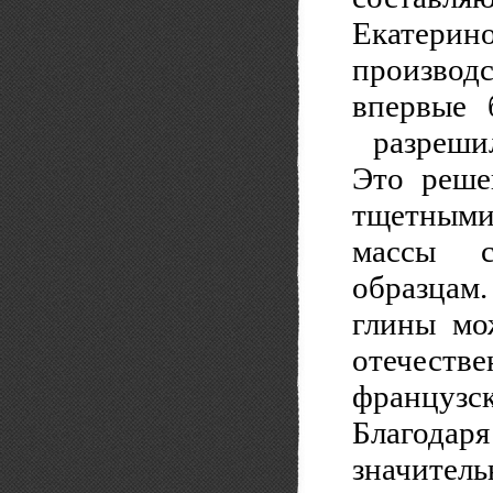
Екатери
производ
впервые 
разрешил
Это реше
тщетными
массы с
образцам
глины мо
отечест
французск
Благодар
значитель