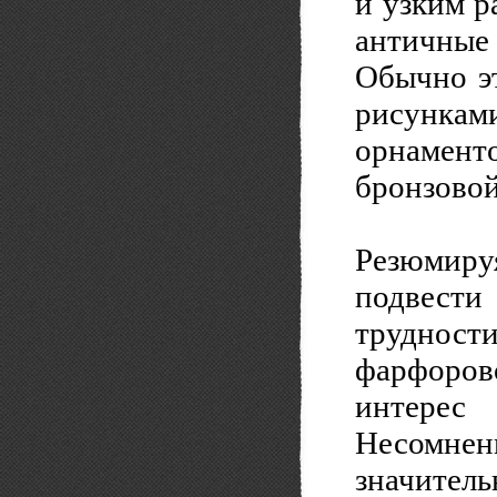
и узким р
античные 
Обычно э
рисунка
орнамент
бронзово
Резюмир
подвести 
трудности
фарфоров
интерес
Несомненн
значите