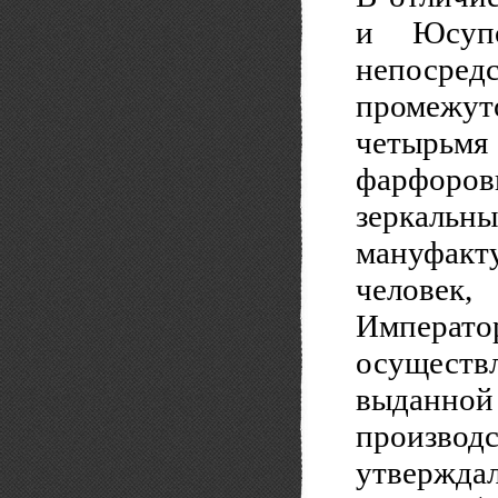
и Юсупо
непосред
промежу
четырьм
фарфоро
зеркал
мануфакт
человек
Императ
осуществ
выданной
производс
утвержда