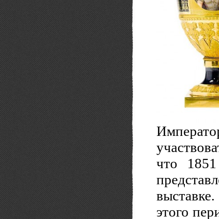
Императо
участвова
что 1851
представ
выставке
этого пер