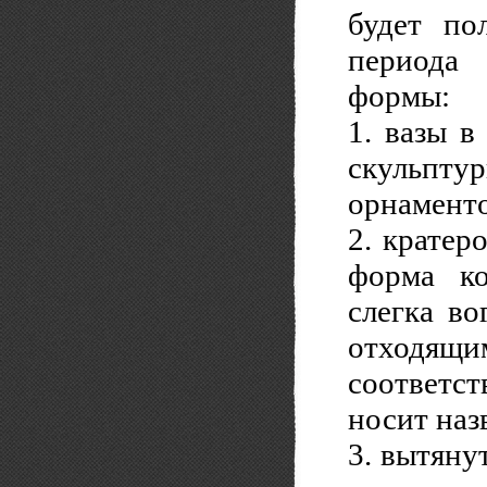
будет по
периода
формы:
1. вазы в
скульпт
орнамент
2. кратер
форма ко
слегка во
отходящ
соответс
носит наз
3. вытяну