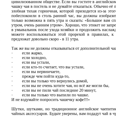
цивилизованном обществе. Если вы гостите в английском 
чашку чая в постель и не думайте отказаться. Обычно её
злобная тихая горничная, которой приходится из-за этог
побеспокоили в столь ранний час, вы должны изобрази
только возможна в пять утра и сказать: «Большое вам с
утром, очень ранним утром». Хорошо, что этикет не запр
в умывальник после ухода хозяйки и продолжить наслажд
можете воспользоваться этой прорехой в правилах, 
предложат довольно скоро - в 11 утра.
Так же вы не должны отказываться от дополнительной чаш
· если жарко,
· если холодно,
· если вы устали,
· если кто-то считает, что вы устали,
· если вы нервничаете,
· прежде чем пойти куда-то,
· если вы только что вернулись домой,
· если вы не очень хотите чая, но всё же могли бы,
· если вы не пили чай последние 20 минут,
· если вы только что выпили по чашке.
И не вздумайте попросить чашечку кофе!!!»
Шутки, шутками, но традиционное английское чаепитие
чайных аксессуаров. Будьте уверены, вам подадут чай в 