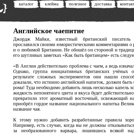
каталог
клейма
полезное
доставка
контак
Английское чаепитие
Джордж Майки, известный британский писатель в
прославился своими юмористическими комментариями о р
и о любимой Британии. Не обошёл он стороной и традиц
его шутливых заметках «Как быть британцем» есть следу
«В Англии действительно проблема с чаем, а ведь изнача
Однако, группа инициативных британских учёных 
результате сложных экспериментов они нашли спосо
доказали, что истинно английский напиток, должен быть б
рома! Туда необходимо добавить лишь несколько капель хо
жидкость непонятного цвета и вкуса будет действительно
превратили этот ароматный восточный, освежающий на
приобрёл гордое название национального напитка Велик
название чая.
К этому нужно добавить разработанные правила хор
Например, есть случаи, когда вы не должны отказываться
за необразованного варвара, лишившись всякой н