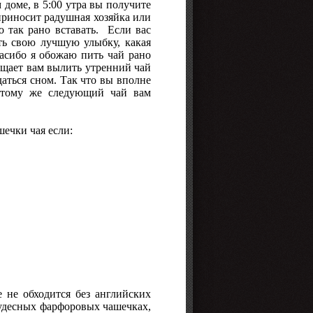
доме, в 5:00 утра вы получите
 приносит радушная хозяйка или
о так рано вставать. Если вас
ть свою лучшую улыбку, какая
пасибо я обожаю пить чай рано
ещает вам вылить утренний чай
аться сном. Так что вы вполне
к тому же следующий чай вам
ечки чая если:
 не обходится без английских
чудесных фарфоровых чашечках,