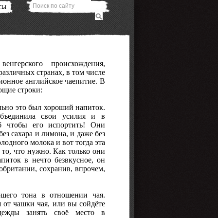
ты
енгерского происхождения,
азличных странах, в том числе
ионное английское чаепитие. В
ющие строки:
льно это был хороший напиток.
объединила свои усилия и в
б чтобы его испортить! Они
ез сахара и лимона, и даже без
лодного молока и вот тогда эта
 то, что нужно. Как только они
питок в нечто безвкусное, он
обритании, сохранив, впрочем,
ошего тона в отношении чая.
 от чашки чая, или вы сойдёте
адежды занять своё место в